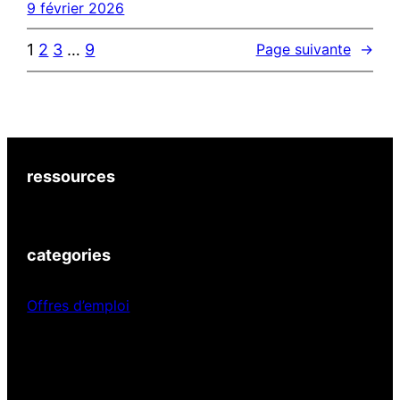
9 février 2026
1
2
3
…
9
Page suivante
→
ressources
categories
Offres d’emploi