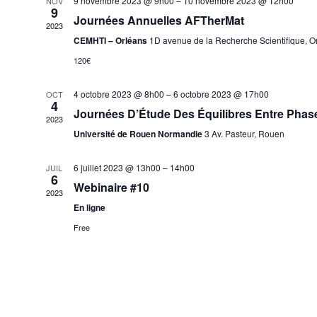
9 novembre 2023 @ 9h00
–
10 novembre 2023 @ 12h00
NOV
9
Journées Annuelles AFTherMat
2023
CEMHTI – Orléans
1D avenue de la Recherche Scientifique, O
120€
4 octobre 2023 @ 8h00
–
6 octobre 2023 @ 17h00
OCT
4
Journées D’Étude Des Équilibres Entre Phas
2023
Université de Rouen Normandie
3 Av. Pasteur, Rouen
6 juillet 2023 @ 13h00
–
14h00
JUIL
6
Webinaire #10
2023
En ligne
Free